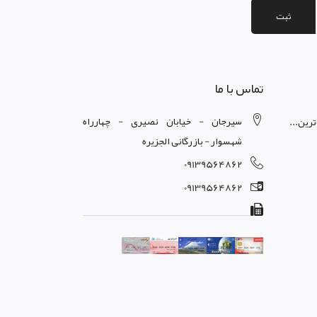
ثبت
تماس با ما
سیرجان - خیابان نصیری - چهارراه
رین...
شهسوار - بازرگانی الجزیره
09139564862
09139564862