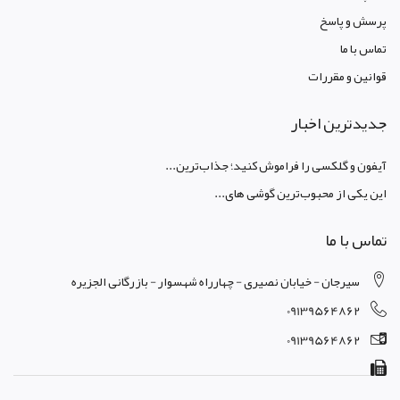
پرسش و پاسخ
تماس با ما
قوانين و مقررات
جدیدترین اخبار
آیفون و گلکسی را فراموش کنید؛ جذاب‌ترین...
این یکی از محبوب‌ترین گوشی های...
تماس با ما
سیرجان - خیابان نصیری - چهارراه شهسوار - بازرگانی الجزیره
09139564862
09139564862