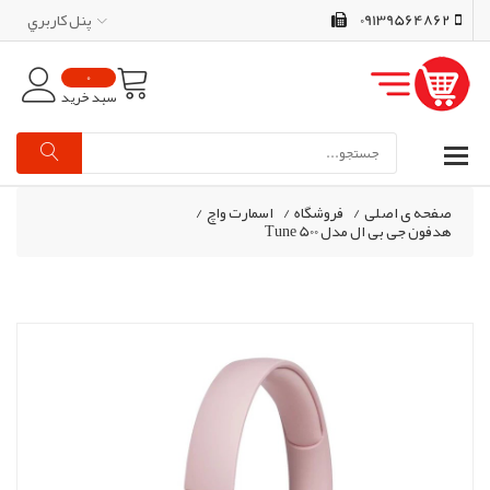
09139564862
پنل کاربري
0
سبد خرید
صفحه ی اصلی
/
فروشگاه
/
اسمارت واچ
/
هدفون جی بی ال مدل Tune 500