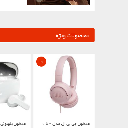
محصولات ویژه
10
%
هدفون جی بی ال مدل Tune 500