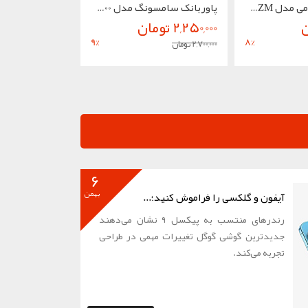
پاوربانک شیائومی مدل Redmi PB200LZM ظرفیت...
پاوربانک سامسونگ مدل EB-P5300 ظرفیت 20000...
2,250,000 تومان
9,700,000 تومان
9
%
8
%
2,700,000 تومان
10,500,000 تومان
6
بهمن
آیفون و گلکسی را فراموش کنید؛...
رندرهای منتسب‌ به پیکسل ۹ نشان می‌دهند
جدیدترین گوشی گوگل تغییرات مهمی در طراحی
تجربه می‌کند.