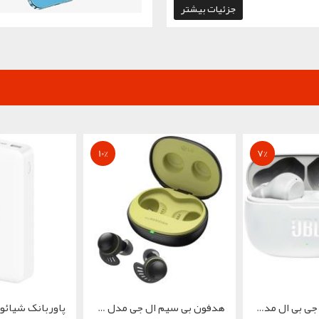
جزئیات بیشتر
10
%
7
%
هدفون بلوتوثی جی بی ال مدل MAU...
هدفون بی سیم ال جی مدل DTF7Q