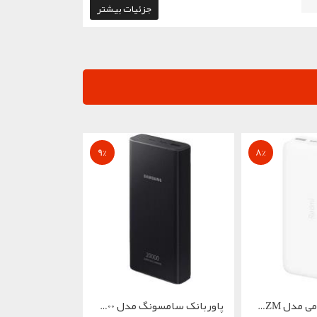
جزئیات بیشتر
9
%
8
%
پاوربانک شیائومی مدل Redmi PB200LZM...
پاوربانک سامسونگ مدل EB-P5300 ظرفیت...