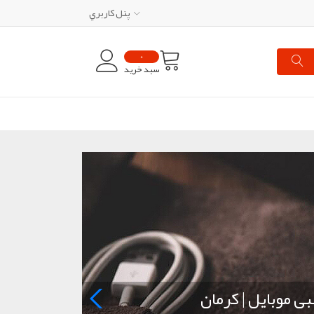
پنل کاربري
0
سبد خرید
بی موبایل | کرمان