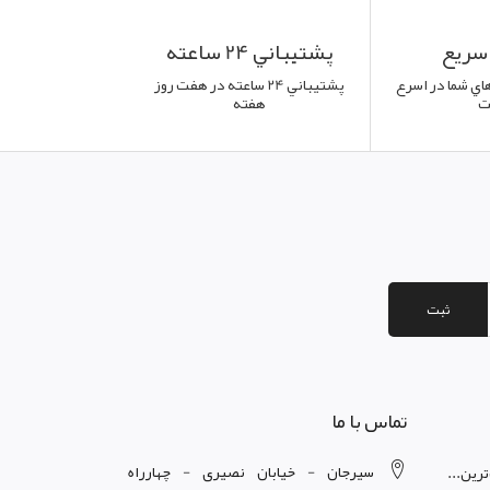
سريع
پشتيباني 24 ساعته
اي شما در اسرع
پشتيباني 24 ساعته در هفت روز
ت
هفته
ثبت
تماس با ما
سیرجان - خیابان نصیری - چهارراه
رین...