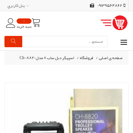
09139564862
پنل کاربري
0
سبد خرید
صفحه ی اصلی
/
فروشگاه
/
اسپیکر دبل ساب 8 مدل Ch-8820