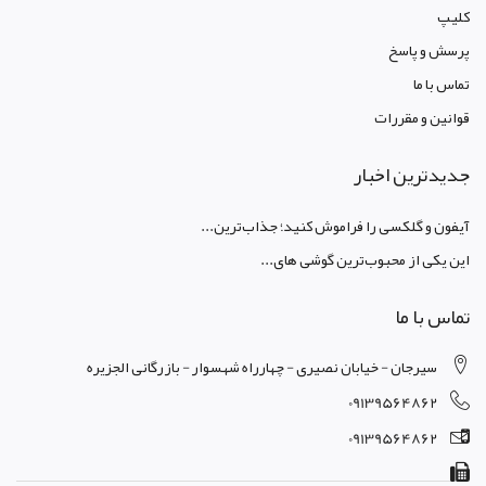
کليپ
پرسش و پاسخ
تماس با ما
قوانين و مقررات
جدیدترین اخبار
آیفون و گلکسی را فراموش کنید؛ جذاب‌ترین...
این یکی از محبوب‌ترین گوشی های...
تماس با ما
سیرجان - خیابان نصیری - چهارراه شهسوار - بازرگانی الجزیره
09139564862
09139564862