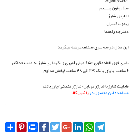
✅اقلام همراه:
میکروفون بیسیم
اداپتور شارژ
ریموت کنترل
دفترچه راهنما
این مدل در سه سری مختلف عرضه میگردد
باتری فوق العاده قوی 6500 میلی آمپری و نگهداری شارژ به مدت حداکثر
۶ ساعت، با پاور بانک (۲۴ الی ۴۸ ساعت)پخش مداوم
قابلیت شارژ با شارژر موبایل/شارژر فندکی/پاور بانک
مشاهده این محصول در
راشین کالا
Share
Pinterest
Print
Facebook
Twitter
Google+
LinkedIn
WhatsApp
Telegram