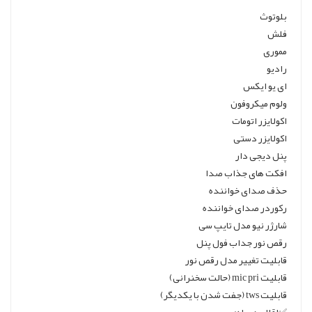
بلوتوث
فلش
مموری
رادیو
ای یو ایکس
ولوم میکروفون
اکولایزر اتومات
اکولایزر دستی
پنل دیجی دار
افکت های جذاب صدا
حذف صدای خواننده
رکوردر صدای خواننده
شارژر نیو مدل تایپ سی
رقص نور جداب فول پنل
قابلیت تغییر مدل رقص نور
قابلیت mic pri (حالت سخنرانی)
قابلیت tws (جفت شدن با یکدیگر)