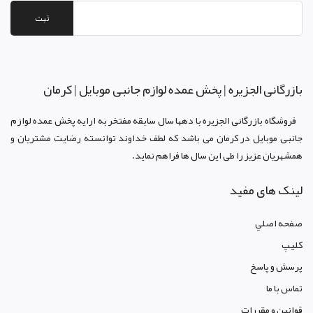
ثبت
بازرگانی الجزيره | پخش عمده لوازم جانبی موبایل | کرمان
فروشگاه بازرگانی الجزيره با دهها سال سابقه مفتخر به ارايه پخش عمده لوازم
جانبی موبایل در کرمان می باشد که لطف خداوند توانسته رضايت مشتريان و
همشهريان عزيز را طی اين سال ها فراهم نمايد.
لینک های مفید
صفحه اصلي
کليپ
پرسش و پاسخ
تماس با ما
قوانين و مقررات