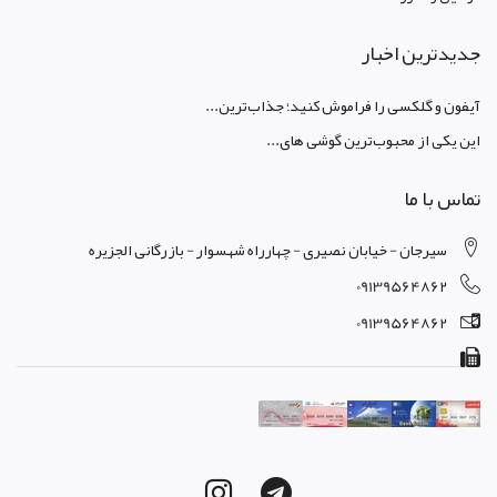
جدیدترین اخبار
آیفون و گلکسی را فراموش کنید؛ جذاب‌ترین...
این یکی از محبوب‌ترین گوشی های...
تماس با ما
سیرجان - خیابان نصیری - چهارراه شهسوار - بازرگانی الجزیره
09139564862
09139564862