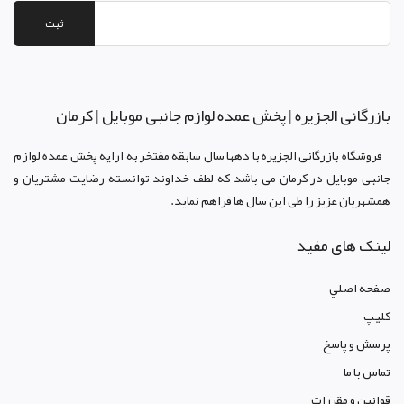
ثبت
بازرگانی الجزيره | پخش عمده لوازم جانبی موبایل | کرمان
فروشگاه بازرگانی الجزيره با دهها سال سابقه مفتخر به ارايه پخش عمده لوازم
جانبی موبایل در کرمان می باشد که لطف خداوند توانسته رضايت مشتريان و
همشهريان عزيز را طی اين سال ها فراهم نمايد.
لینک های مفید
صفحه اصلي
کليپ
پرسش و پاسخ
تماس با ما
قوانين و مقررات