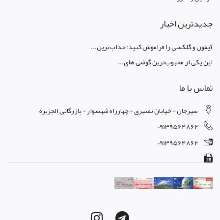
جدیدترین اخبار
آیفون و گلکسی را فراموش کنید؛ جذاب‌ترین...
این یکی از محبوب‌ترین گوشی های...
تماس با ما
سیرجان - خیابان نصیری - چهارراه شهسوار - بازرگانی الجزیره
09139564862
09139564862