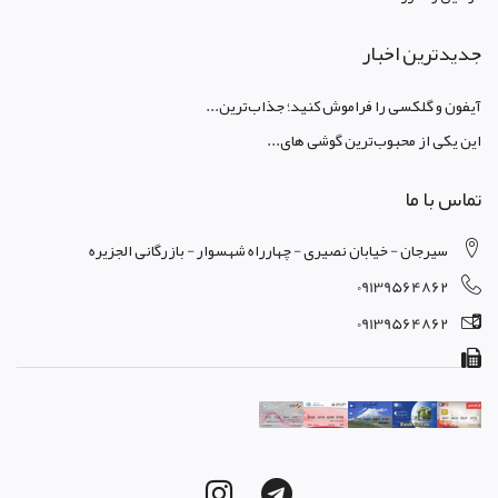
جدیدترین اخبار
آیفون و گلکسی را فراموش کنید؛ جذاب‌ترین...
این یکی از محبوب‌ترین گوشی های...
تماس با ما
سیرجان - خیابان نصیری - چهارراه شهسوار - بازرگانی الجزیره
09139564862
09139564862