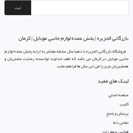
ثبت
بازرگانی الجزيره | پخش عمده لوازم جانبی موبایل | کرمان
فروشگاه بازرگانی الجزيره با دهها سال سابقه مفتخر به ارايه پخش عمده لوازم
جانبی موبایل در کرمان می باشد که لطف خداوند توانسته رضايت مشتريان و
همشهريان عزيز را طی اين سال ها فراهم نمايد.
لینک های مفید
صفحه اصلي
کليپ
پرسش و پاسخ
تماس با ما
قوانين و مقررات