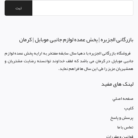
ثبت
بازرگانی الجزيره | پخش عمده لوازم جانبی موبایل | کرمان
فروشگاه بازرگانی الجزيره با دهها سال سابقه مفتخر به ارايه پخش عمده لوازم
جانبی موبایل در کرمان می باشد که لطف خداوند توانسته رضايت مشتريان و
همشهريان عزيز را طی اين سال ها فراهم نمايد.
لینک های مفید
صفحه اصلي
کليپ
پرسش و پاسخ
تماس با ما
قوانين و مقررات