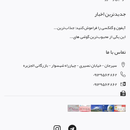
جدیدترین اخبار
آیفون و گلکسی را فراموش کنید؛ جذاب‌ترین...
این یکی از محبوب‌ترین گوشی های...
تماس با ما
سیرجان - خیابان نصیری - چهارراه شهسوار - بازرگانی الجزیره
09139564862
09139564862