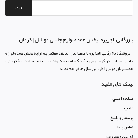
ثبت
بازرگانی الجزيره | پخش عمده لوازم جانبی موبایل | کرمان
فروشگاه بازرگانی الجزيره با دهها سال سابقه مفتخر به ارايه پخش عمده لوازم
جانبی موبایل در کرمان می باشد که لطف خداوند توانسته رضايت مشتريان و
همشهريان عزيز را طی اين سال ها فراهم نمايد.
لینک های مفید
صفحه اصلي
کليپ
پرسش و پاسخ
تماس با ما
قوانين و مقررات