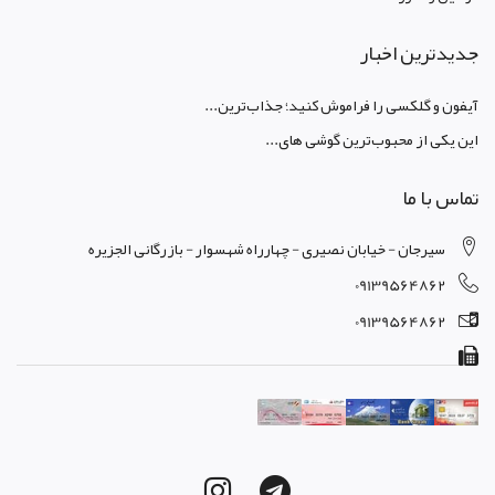
جدیدترین اخبار
آیفون و گلکسی را فراموش کنید؛ جذاب‌ترین...
این یکی از محبوب‌ترین گوشی های...
تماس با ما
سیرجان - خیابان نصیری - چهارراه شهسوار - بازرگانی الجزیره
09139564862
09139564862