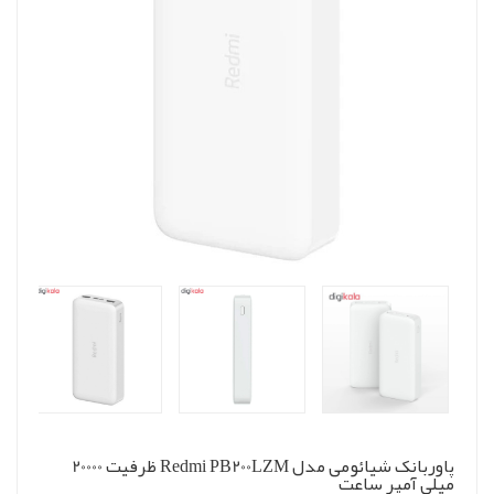
پاوربانک شیائومی مدل Redmi PB200LZM ظرفیت 20000
میلی آمپر ساعت