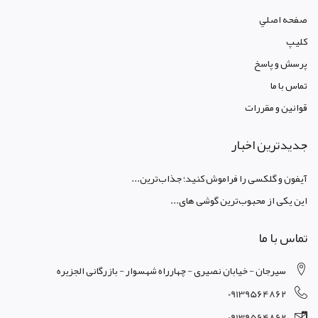
صفحه اصلي
کليپ
پرسش و پاسخ
تماس با ما
قوانين و مقررات
جدیدترین اخبار
آیفون و گلکسی را فراموش کنید؛ جذاب‌ترین...
این یکی از محبوب‌ترین گوشی های...
تماس با ما
سیرجان - خیابان نصیری - چهارراه شهسوار - بازرگانی الجزیره
09139564862
09139564862