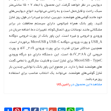
دیوایس در نظر خواهد گرفت. این محصول با ابعاد 7 × 15 سانتی‌متر
سبک، راحت و قابل‌حمل است و به راحتی می‌توانید انواع دیوایس‌های
خود مانند گوشی‌های هوشمند، دوربین، تبلت و غیره را در طول روز شارژ
کنید. پاور بانک همراه شیائومی دارای سیستم محافظت در برابر
مشکلاتی مانند نوسانات برق، اتصال کوتاه، تغییرات دما، اضافه جریان در
ورودی و خروجی و غیره است. این پاور بانک از پورت خروجی دوگانه
USB_A و پورت ورودی دوگانه USB-C و MicroUSB برخوردار است.
همچنین حداکثر میزان قدرت برای پورت ورودی 5V _2.1A و پورت
خروجی آن 5.1V_3.6A است. این دستگاه دارای دو درگاه ورودی
MicroUSB - TypeC برای شارژ است و قابلیت سازگاری با تمامی گجت
های هوشمند شما را دارد. در مجموع این پاور بانک با توانایی چندین بار
شارژ گوشی‌های هوشمند، می‌تواند یک انتخاب مناسب برای استفاده
روزمره باشد.
مشاهده این محصول در
راشین کالا
Share
Pinterest
Print
Facebook
Twitter
Google+
LinkedIn
WhatsApp
Telegram