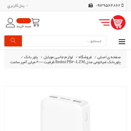
09139564862
پنل کاربري
0
سبد خرید
صفحه ی اصلی
/
فروشگاه
/
لوازم جانبی موبایل
/
پاور بانک
/
پاوربانک شیائومی مدل Redmi PB200LZM ظرفیت 20000 میلی آمپر ساعت