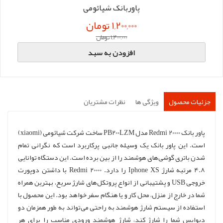
پاوربانک شیائومی
1,200,000 تومان
1,400,000 تومان
افزودن به سبد
جزئیات محصول
ویژگی ها
نظرات مشتریان
پاور بانک 20000 Redmi مدل PB200LZM ساخت شرکت شیائومی (xiaomi)
است. این پاور بانک یک وسیله جانبی پرکاربرد است که نگرانی تمام
شدن باتری گوشی‌های هوشمند را از بین برده است. این دستگاه توانایی
4.8 مرتبه شارژ Iphone XS را دارد. Redmi 20000 با داشتن دوپورت
خروجی USB و پشتیبانی از انواع پروتکل‌های شارژ سریع، بهترین همراه
شما در خارج از منزل، محل کار و یا هنگام سفر خواهد بود. این محصول با
استفاده از سیستم شارژ هوشمند به راحتی می‌تواند به طور همزمان دو
دیوایس شما را شارژ کند، شارژ هوشمند ورودی مناسب را برای هر